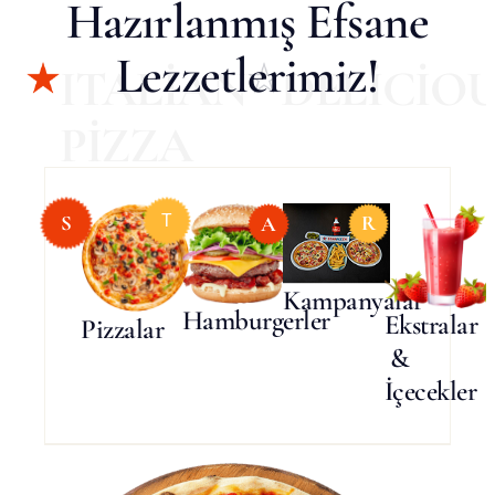
Hazırlanmış Efsane
Lezzetlerimiz!
ITALIAN
DELICIO
PIZZA
S
T
R
A
Kampanyalar
Hamburgerler
Ekstralar
Pizzalar
&
İçecekler