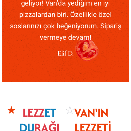
geliyor! Van’da yediğim en iyi
pizzalardan biri. Özellikle özel
soslarınızı çok beğeniyorum. Sipariş
vermeye devam!
Elif D.
LEZZ
ET
VAN'IN
DU
RAĞI
LEZZETI