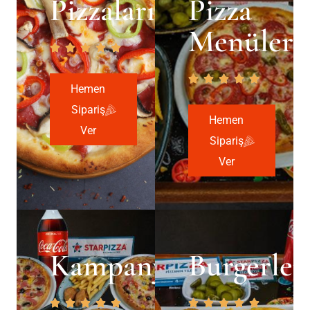
Pizzalarımız
Pizza
Menüleri
Hemen
Sipariş
Hemen
Ver
Sipariş
Ver
Kampanyalar
Burgerler