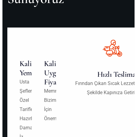
Kaliteli
Kalite
Yemek
Uygun
Hızlı Teslima
Fiyatlarla!
Usta
Fırından Çıkan Sıcak Lezzetler
Şeflerimizin
Memnuniyetiniz
Şekilde Kapınıza Getiri
Özel
Bizim
Tarifleriyle
İçin
Hazırlanan,
Önemli
Damaklarda
İz