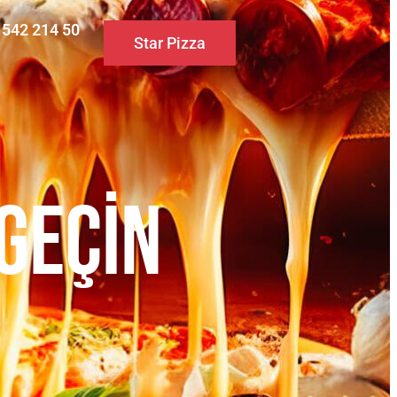
0 542 214 50
Star Pizza
 GEÇIN