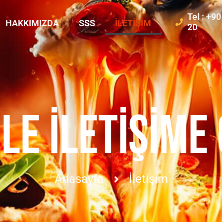
Tel : +9
HAKKIMIZDA
SSS
İLETIŞIM
20
LE İLETIŞIME
Anasayfa
İletişim