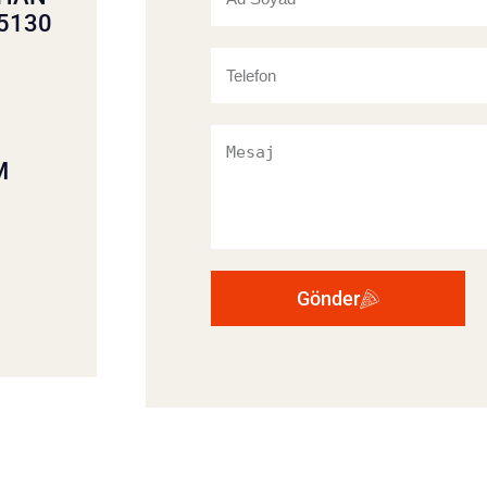
65130
M
Gönder