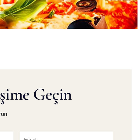
işime Geçin
run