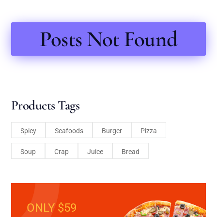
Posts Not Found
Products Tags
Spicy
Seafoods
Burger
Pizza
Soup
Crap
Juice
Bread
ONLY $59