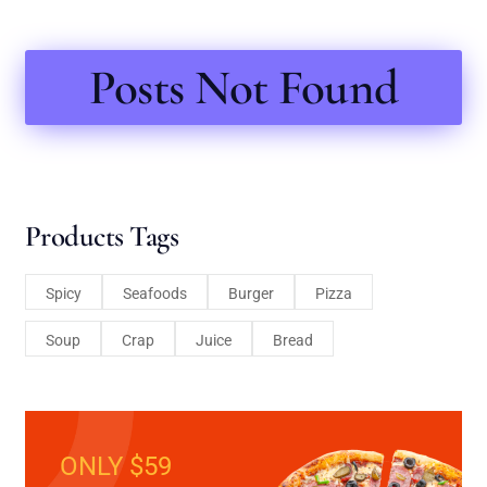
Posts Not Found
Products Tags
Spicy
Seafoods
Burger
Pizza
Soup
Crap
Juice
Bread
ONLY $59