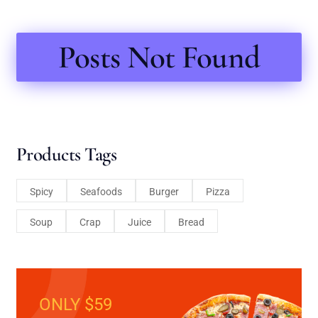
Posts Not Found
Products Tags
Spicy
Seafoods
Burger
Pizza
Soup
Crap
Juice
Bread
ONLY $59