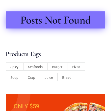
Posts Not Found
Products Tags
Spicy
Seafoods
Burger
Pizza
Soup
Crap
Juice
Bread
ONLY $59