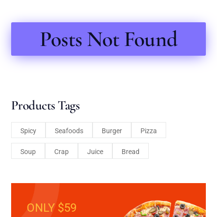
Posts Not Found
Products Tags
Spicy
Seafoods
Burger
Pizza
Soup
Crap
Juice
Bread
ONLY $59