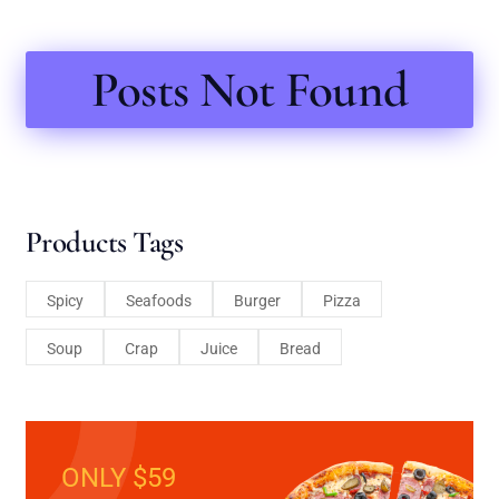
Posts Not Found
Products Tags
Spicy
Seafoods
Burger
Pizza
Soup
Crap
Juice
Bread
ONLY $59