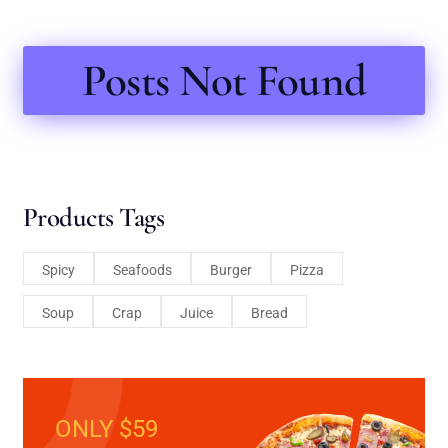
Posts Not Found
Products Tags
Spicy
Seafoods
Burger
Pizza
Soup
Crap
Juice
Bread
ONLY $59