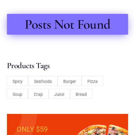
Posts Not Found
Products Tags
Spicy
Seafoods
Burger
Pizza
Soup
Crap
Juice
Bread
ONLY $59