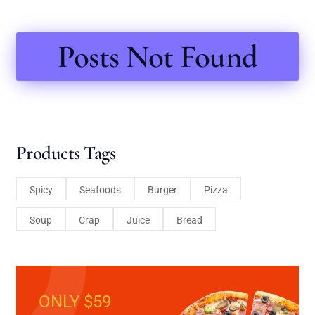
Posts Not Found
Products Tags
Spicy
Seafoods
Burger
Pizza
Soup
Crap
Juice
Bread
ONLY $59