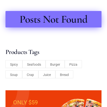
Posts Not Found
Products Tags
Spicy
Seafoods
Burger
Pizza
Soup
Crap
Juice
Bread
ONLY $59