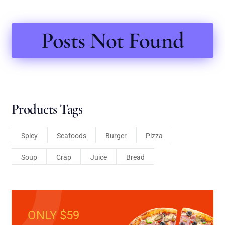
Posts Not Found
Products Tags
Spicy
Seafoods
Burger
Pizza
Soup
Crap
Juice
Bread
ONLY $59