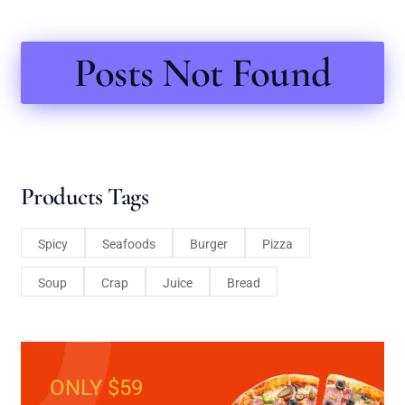
Posts Not Found
Products Tags
Spicy
Seafoods
Burger
Pizza
Soup
Crap
Juice
Bread
ONLY $59