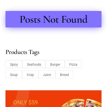
Posts Not Found
Products Tags
Spicy
Seafoods
Burger
Pizza
Soup
Crap
Juice
Bread
ONLY $59