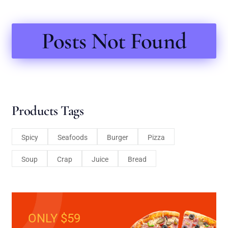
Posts Not Found
Products Tags
Spicy
Seafoods
Burger
Pizza
Soup
Crap
Juice
Bread
ONLY $59