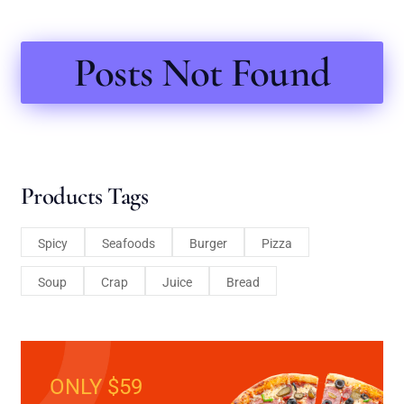
Posts Not Found
Products Tags
Spicy
Seafoods
Burger
Pizza
Soup
Crap
Juice
Bread
ONLY $59