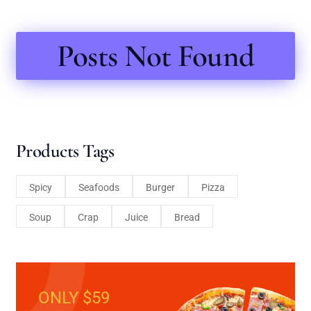
Posts Not Found
Products Tags
Spicy
Seafoods
Burger
Pizza
Soup
Crap
Juice
Bread
ONLY $59