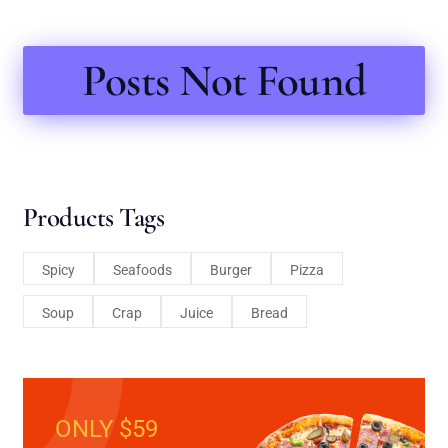
Posts Not Found
Products Tags
Spicy
Seafoods
Burger
Pizza
Soup
Crap
Juice
Bread
ONLY $59