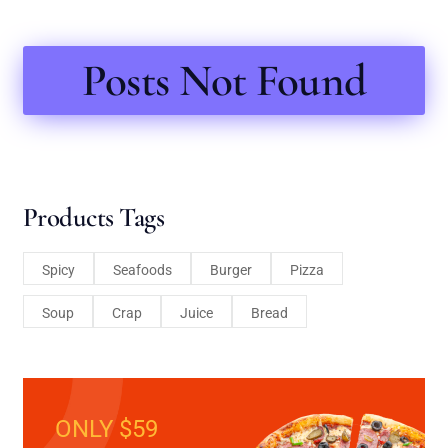
Posts Not Found
Products Tags
Spicy
Seafoods
Burger
Pizza
Soup
Crap
Juice
Bread
ONLY $59