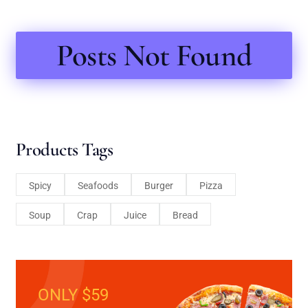
Posts Not Found
Products Tags
Spicy
Seafoods
Burger
Pizza
Soup
Crap
Juice
Bread
ONLY $59