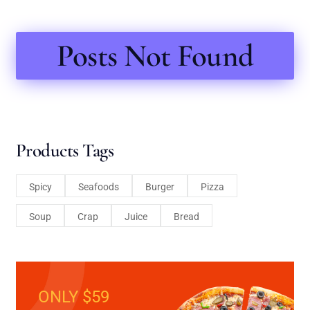
Posts Not Found
Products Tags
Spicy
Seafoods
Burger
Pizza
Soup
Crap
Juice
Bread
ONLY $59