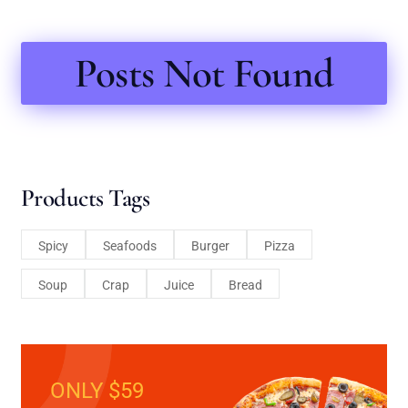
Posts Not Found
Products Tags
Spicy
Seafoods
Burger
Pizza
Soup
Crap
Juice
Bread
ONLY $59