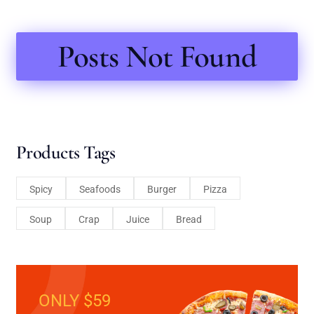
Posts Not Found
Products Tags
Spicy
Seafoods
Burger
Pizza
Soup
Crap
Juice
Bread
ONLY $59