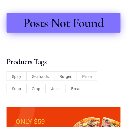
Posts Not Found
Products Tags
Spicy
Seafoods
Burger
Pizza
Soup
Crap
Juice
Bread
ONLY $59