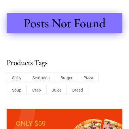
Posts Not Found
Products Tags
Spicy
Seafoods
Burger
Pizza
Soup
Crap
Juice
Bread
ONLY $59