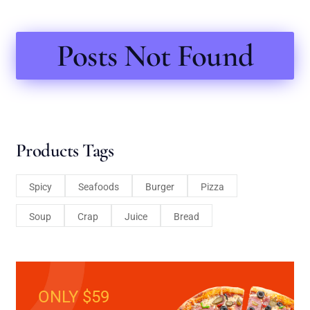
Posts Not Found
Products Tags
Spicy
Seafoods
Burger
Pizza
Soup
Crap
Juice
Bread
ONLY $59