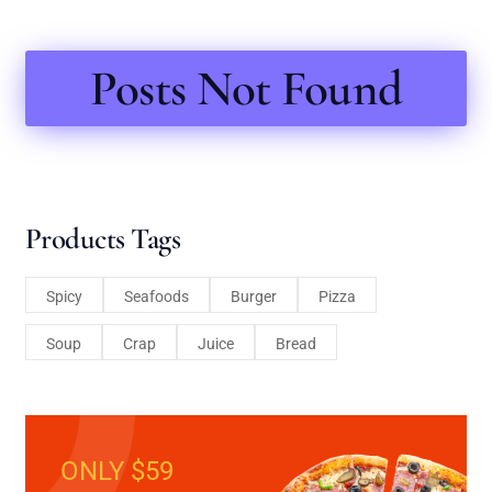
Posts Not Found
Products Tags
Spicy
Seafoods
Burger
Pizza
Soup
Crap
Juice
Bread
ONLY $59