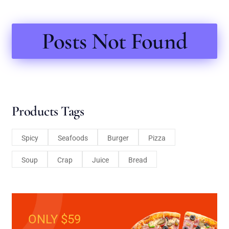
Posts Not Found
Products Tags
Spicy
Seafoods
Burger
Pizza
Soup
Crap
Juice
Bread
ONLY $59