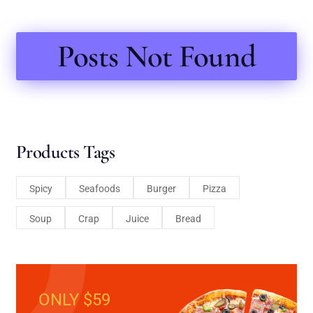
Posts Not Found
Products Tags
Spicy
Seafoods
Burger
Pizza
Soup
Crap
Juice
Bread
ONLY $59