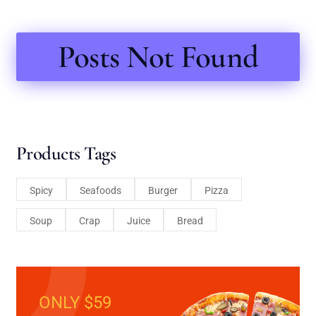
Posts Not Found
Products Tags
Spicy
Seafoods
Burger
Pizza
Soup
Crap
Juice
Bread
ONLY $59