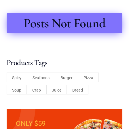
Posts Not Found
Products Tags
Spicy
Seafoods
Burger
Pizza
Soup
Crap
Juice
Bread
ONLY $59