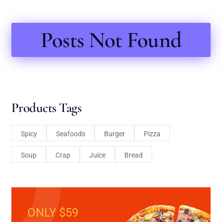
Posts Not Found
Products Tags
Spicy
Seafoods
Burger
Pizza
Soup
Crap
Juice
Bread
ONLY $59