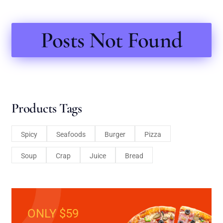
Posts Not Found
Products Tags
Spicy
Seafoods
Burger
Pizza
Soup
Crap
Juice
Bread
ONLY $59