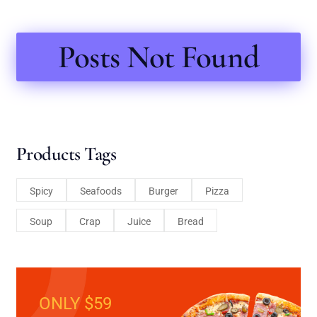
Posts Not Found
Products Tags
Spicy
Seafoods
Burger
Pizza
Soup
Crap
Juice
Bread
ONLY $59