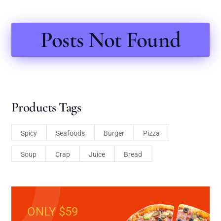
Posts Not Found
Products Tags
Spicy
Seafoods
Burger
Pizza
Soup
Crap
Juice
Bread
ONLY $59