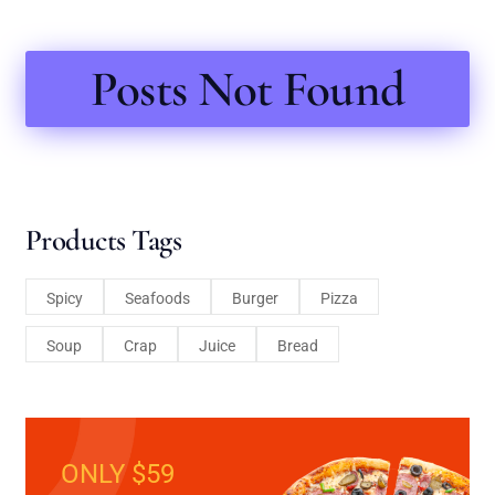
Posts Not Found
Products Tags
Spicy
Seafoods
Burger
Pizza
Soup
Crap
Juice
Bread
ONLY $59