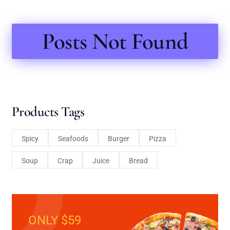
Posts Not Found
Products Tags
Spicy
Seafoods
Burger
Pizza
Soup
Crap
Juice
Bread
ONLY $59