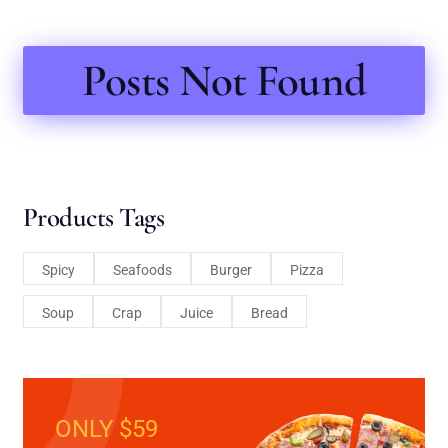
Posts Not Found
Products Tags
Spicy
Seafoods
Burger
Pizza
Soup
Crap
Juice
Bread
ONLY $59