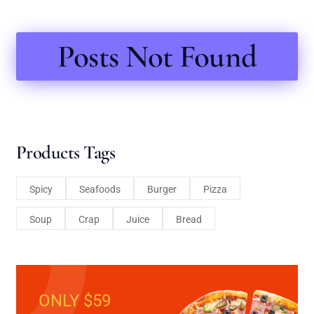
Posts Not Found
Products Tags
Spicy
Seafoods
Burger
Pizza
Soup
Crap
Juice
Bread
ONLY $59