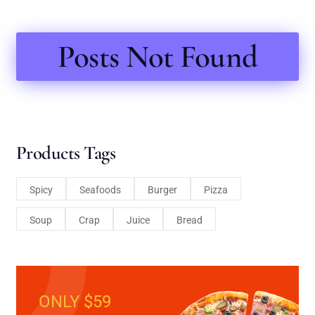
Posts Not Found
Products Tags
Spicy
Seafoods
Burger
Pizza
Soup
Crap
Juice
Bread
ONLY $59