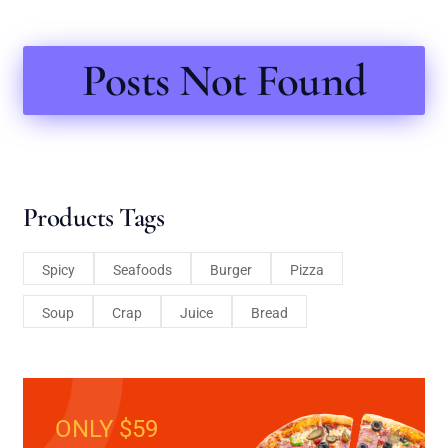
Posts Not Found
Products Tags
Spicy
Seafoods
Burger
Pizza
Soup
Crap
Juice
Bread
ONLY $59