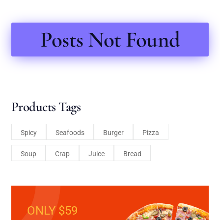
Posts Not Found
Products Tags
Spicy
Seafoods
Burger
Pizza
Soup
Crap
Juice
Bread
ONLY $59