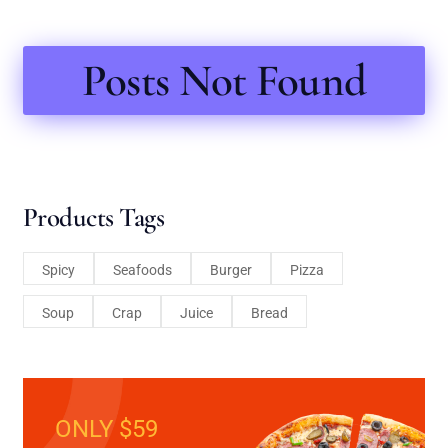
Posts Not Found
Products Tags
Spicy
Seafoods
Burger
Pizza
Soup
Crap
Juice
Bread
ONLY $59