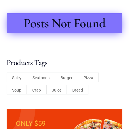
Posts Not Found
Products Tags
Spicy
Seafoods
Burger
Pizza
Soup
Crap
Juice
Bread
ONLY $59