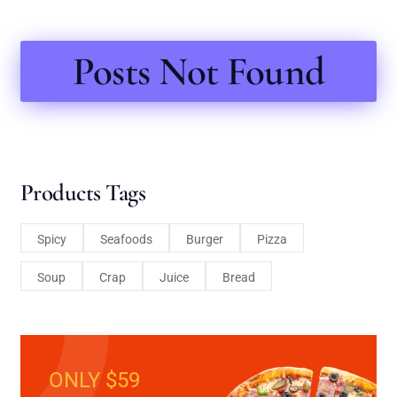
Posts Not Found
Products Tags
Spicy
Seafoods
Burger
Pizza
Soup
Crap
Juice
Bread
ONLY $59