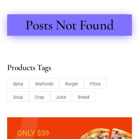
Posts Not Found
Products Tags
Spicy
Seafoods
Burger
Pizza
Soup
Crap
Juice
Bread
ONLY $59