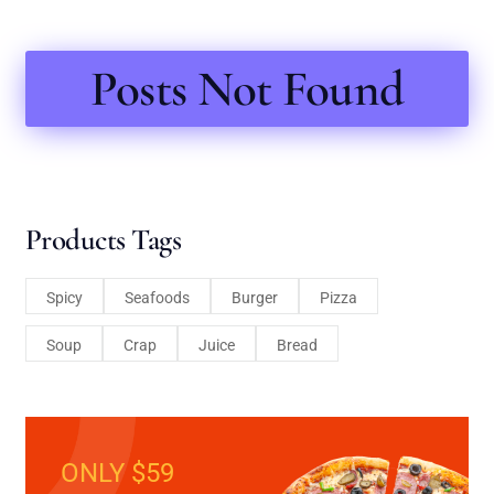
Posts Not Found
Products Tags
Spicy
Seafoods
Burger
Pizza
Soup
Crap
Juice
Bread
ONLY $59