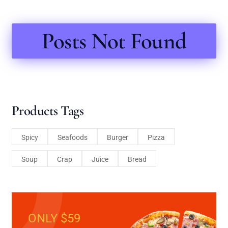
Posts Not Found
Products Tags
Spicy
Seafoods
Burger
Pizza
Soup
Crap
Juice
Bread
ONLY $59