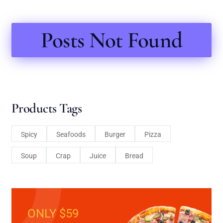
Posts Not Found
Products Tags
Spicy
Seafoods
Burger
Pizza
Soup
Crap
Juice
Bread
ONLY $59